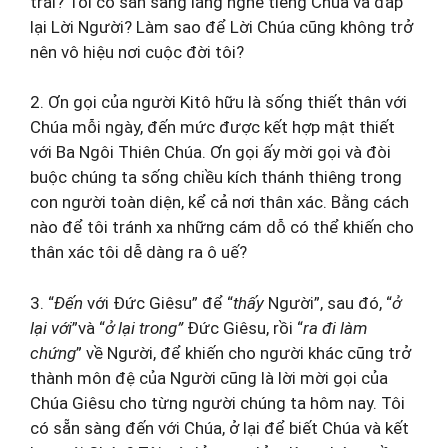
trái? Tôi có sẵn sàng lắng nghe tiếng Chúa và đáp
lại Lời Người? Làm sao để Lời Chúa cũng không trở
nên vô hiệu nơi cuộc đời tôi?
2. Ơn gọi của người Kitô hữu là sống thiết thân với
Chúa mỗi ngày, đến mức được kết hợp mật thiết
với Ba Ngôi Thiên Chúa. Ơn gọi ấy mời gọi và đòi
buộc chúng ta sống chiều kích thánh thiêng trong
con người toàn diện, kể cả nơi thân xác. Bằng cách
nào để tôi tránh xa những cám dỗ có thể khiến cho
thân xác tôi dễ dàng ra ô uế?
3. “
Đến
với Đức Giêsu” để “
thấy
Người”, sau đó, “
ở
lại với
”và “
ở lại trong”
Đức Giêsu, rồi “
ra đi làm
chứng
” về Người, để khiến cho người khác cũng trở
thành môn đệ của Người cũng là lời mời gọi của
Chúa Giêsu cho từng người chúng ta hôm nay. Tôi
có sẵn sàng đến với Chúa, ở lại để biết Chúa và kết