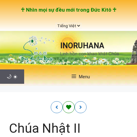
Chuyển
♰ Nhìn mọi sự đều mới trong Đức Kitô ♰
đến
nội
Chọn
dung
một
ngôn
INORUHANA
ngữ
Linh hồn con khao khát Chúa
🌙
☀️
Menu
Chúa Nhật II