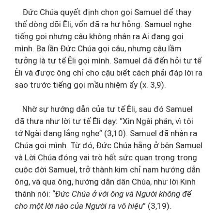
Đức Chúa quyết định chọn gọi Samuel để thay
thế dòng dõi Êli, vốn đã ra hư hỏng. Samuel nghe
tiếng gọi nhưng cậu không nhận ra Ai đang gọi
mình. Ba lần Đức Chúa gọi cậu, nhưng cậu lầm
tưởng là tư tế Êli gọi mình. Samuel đã đến hỏi tư tế
Êli và được ông chỉ cho cậu biết cách phải đáp lời ra
sao trước tiếng gọi mầu nhiệm ấy (x. 3,9).
Nhờ sự hướng dẫn của tư tế Êli, sau đó Samuel
đã thưa như lời tư tế Êli dạy: “Xin Ngài phán, vì tôi
tớ Ngài đang lắng nghe” (3,10). Samuel đã nhận ra
Chúa gọi mình. Từ đó, Đức Chúa hằng ở bên Samuel
và Lời Chúa đóng vai trò hết sức quan trọng trong
cuộc đời Samuel, trở thành kim chỉ nam hướng dẫn
ông, và qua ông, hướng dẫn dân Chúa, như lời Kinh
thánh nói: “
Đức Chúa ở với ông và Người không để
cho một lời nào của Người ra vô hiệu
” (3,19).