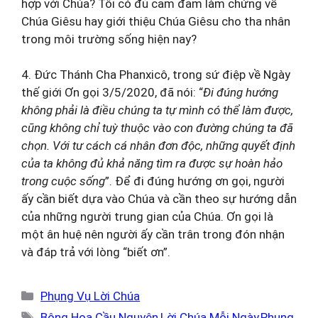
hợp với Chúa? Tôi có đủ cam đảm làm chứng về
Chúa Giêsu hay giới thiệu Chúa Giêsu cho tha nhân
trong môi trường sống hiện nay?
4. Đức Thánh Cha Phanxicô, trong sứ điệp về Ngày
thế giới Ơn gọi 3/5/2020, đã nói: “
Đi đúng hướng
không phải là điều chúng ta tự mình có thể làm được,
cũng không chỉ tuỳ thuộc vào con đường chúng ta đã
chọn. Với tư cách cá nhân đơn độc, những quyết định
của ta không đủ khả năng tìm ra được sự hoàn hảo
trong cuộc sống
”. Để đi đúng hướng ơn gọi, người
ấy cần biết dựa vào Chúa và cần theo sự hướng dẫn
của những người trung gian của Chúa. Ơn gọi là
một ân huệ nên người ấy cần trân trong đón nhận
và đáp trả với lòng “biết ơn”.
Danh
Phụng Vụ Lời Chúa
mục
Thẻ
Bông Hoa Cầu Nguyện
,
Lời Chúa Mỗi Ngày
,
Phụng