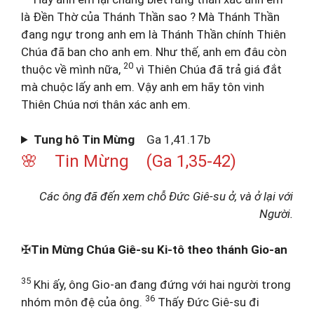
là Đền Thờ của Thánh Thần sao ? Mà Thánh Thần
đang ngự trong anh em là Thánh Thần chính Thiên
Chúa đã ban cho anh em. Như thế, anh em đâu còn
20
thuộc về mình nữa,
vì Thiên Chúa đã trả giá đắt
mà chuộc lấy anh em. Vậy anh em hãy tôn vinh
Thiên Chúa nơi thân xác anh em.
Tung hô Tin Mừng
Ga 1,41.17b
🌸 Tin Mừng (Ga 1,35-42)
Các ông đã đến xem chỗ Đức Giê-su ở, và ở lại với
Người.
✠
Tin Mừng Chúa Giê-su Ki-tô theo thánh Gio-an
35
Khi ấy, ông Gio-an đang đứng với hai người trong
36
nhóm môn đệ của ông.
Thấy Đức Giê-su đi