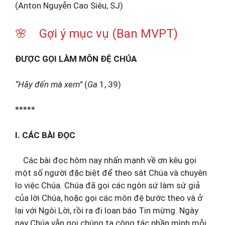
(Anton Nguyễn Cao Siêu, SJ)
🌸 Gợi ý mục vụ (Ban MVPT)
ĐƯỢC GỌI LÀM MÔN ĐỆ CHÚA
“Hãy đến mà xem”
(
Ga
1, 39)
*****
I. CÁC BÀI ĐỌC
Các bài đọc hôm nay nhấn mạnh về ơn kêu gọi
một số người đặc biệt để theo sát Chúa và chuyên
lo việc Chúa. Chúa đã gọi các ngôn sứ làm sứ giả
của lời Chúa, hoặc gọi các môn đệ bước theo và ở
lại với Ngôi Lời, rồi ra đi loan báo Tin mừng. Ngày
nay Chúa vẫn gọi chúng ta cộng tác phần mình mỗi