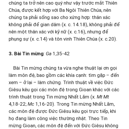
chúng ta trở nên cao quý như vậy trước mắt Thiên
Chúa, được kết hợp với Ba Ngôi Thiên Chúa, nên
chúng ta phải sống sao cho xứng hợp: thân xác
không phải để gian dâm (x. c. 14.18), không phải để
nên một thân xác với kỹ nữ (x. c.16), nhưng để
phụng sự (x. c.14) và tôn vinh Thiên Chúa (x. c.20).
3. Bài Tin mừng
:
Ga
1,35-42
Bài Tin mừng chúng ta vừa nghe thuật lại ơn gọi
làm môn đệ, bao gồm các khía cạnh: tìm gặp – đến
xem – ở lại – làm chứng. Trình thuật về việc Đức
Giêsu kêu gọi các môn đệ trong Gioan khác với các
trình thuật trong Tin mừng Nhất Lãm (x.
Mt
Mt
4,18-22;
Mc
1,16-20). Trong Tin mừng Nhất Lãm,
các môn đệ được Đức Giêsu kêu gọi trực tiếp, khi
họ đang làm công việc thường nhật. Theo Tin
mừng Gioan, các môn đệ đến với Đức Giêsu không