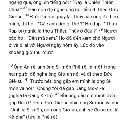
ngang qua, ông lên tiếng nói : “Đây là Chiên Thiên
37
Chúa.”
Hai môn đệ nghe ông nói, liền đi theo Đức
38
Giê-su.
Đức Giê-su quay lại, thấy các ông đi theo
mình, thì hỏi : “Các anh tìm gì thế ?” Họ đáp : “Thưa
39
Ráp-bi (nghĩa là thưa Thầy), Thầy ở đâu ?”
Người
bảo họ : “Đến mà xem.” Họ đã đến xem chỗ Người
ở, và ở lại với Người ngày hôm ấy. Lúc đó vào
khoảng giờ thứ mười.
40
Ông An-rê, anh ông Si-môn Phê-rô, là một trong
hai người đã nghe ông Gio-an nói và đi theo Đức
41
Giê-su.
Trước hết, ông gặp em mình là ông Si-
môn và nói : “Chúng tôi đã gặp Đấng Mê-si-a”
42
(nghĩa là Đấng Ki-tô).
Rồi ông dẫn em mình đến
gặp Đức Giê-su. Đức Giê-su nhìn ông Si-môn và nói
: “Anh là Si-môn, con ông Gio-an, anh sẽ được gọi là
Kê-pha” (tức là Phê-rô).