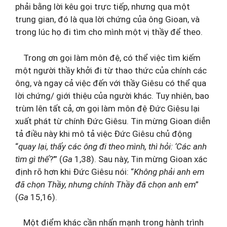
phải bằng lời kêu gọi trực tiếp, nhưng qua một
trung gian, đó là qua lời chứng của ông Gioan, và
trong lúc họ đi tìm cho mình một vị thầy để theo.
Trong ơn gọi làm môn đệ, có thể việc tìm kiếm
một người thầy khởi đi từ thao thức của chính các
ông, và ngay cả việc đến với thầy Giêsu có thể qua
lời chứng/ giới thiệu của người khác. Tuy nhiên, bao
trùm lên tất cả, ơn gọi làm môn đệ Đức Giêsu lại
xuất phát từ chính Đức Giêsu. Tin mừng Gioan diễn
tả điều này khi mô tả việc Đức Giêsu chủ động
“
quay lại, thấy các ông đi theo mình, thì hỏi: ‘Các anh
tìm gì thế
?’” (
Ga
1,38). Sau này, Tin mừng Gioan xác
định rõ hơn khi Đức Giêsu nói: “
Không phải anh em
đã chọn Thầy, nhưng chính Thầy đã chọn anh em
”
(
Ga
15,16).
Một điểm khác cần nhấn mạnh trong hành trình