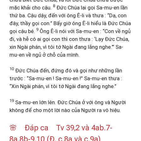
8
mặc khải cho cậu.
Đức Chúa lại gọi Sa-mu-en lần
thứ ba. Cậu dậy, đến với ông Ê-li và thưa : “Dạ, con
đây, thầy gọi con.” Bấy giờ ông Ê-li hiểu là Đức Chúa
9
gọi cậu bé.
Ông Ê-li nói với Sa-mu-en : “Con về ngủ
đi, và hễ có ai gọi con thì con thưa : ‘Lạy Đức Chúa,
xin Ngài phán, vì tôi tớ Ngài đang lắng nghe.’” Sa-
mu-en về ngủ ở chỗ của mình.
10
Đức Chúa đến, đứng đó và gọi như những lần
trước : “Sa-mu-en ! Sa-mu-en !” Sa-mu-en thưa :
“Xin Ngài phán, vì tôi tớ Ngài đang lắng nghe.”
19
Sa-mu-en lớn lên. Đức Chúa ở với ông và Người
không để cho một lời nào của Người ra vô hiệu.
🌸 Đáp ca Tv 39,2 và 4ab.7-
8a.8b-9.10 (Đ. c.8a và c.9a)