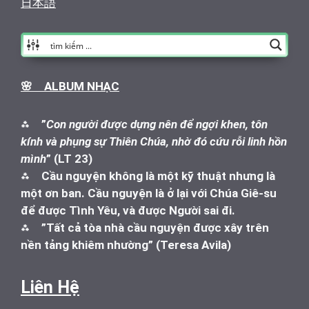
日本語
🌸 ALBUM NHẠC
⁂
”
Con người được dựng nên để ngợi khen, tôn
kính và phụng sự Thiên Chúa, nhờ đó cứu rỗi linh hồn
mình
” (LT 23)
⁂
Cầu nguyện không là một kỹ thuật nhưng là
một ơn ban. Cầu nguyện là ở lại với Chúa Giê-su
để được Tình Yêu, và được Người sai đi.
⁂
”Tất cả tòa nhà cầu nguyện được xây trên
nền tảng khiêm nhường” (Teresa Avila)
Liên Hệ