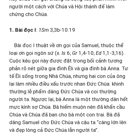
người một cách với Chúa và Hội thánh để làm
chứng cho Chúa.
1. Bài đọc I
:
1Sm
3,3b-10.19
Bài đọc I thuật về ơn gọi của Samuel, thuộc thể
loại ơn gọi ngôn sứ (x.
Is
6;
Gr
1,4-10;
Ed
1,1-3,16).
Cuộc kêu gọi này được đặt trong bối cảnh tương
phản rõ nét giữa gia đình Êli và gia đình bà Anna. Tư
tế Êli sống trong Nhà Chúa, nhưng hai con của ông
lại làm nhiều điều xấu trước nhan Đức Chúa: khinh
thường lễ phẩm dâng Đức Chúa và coi thường
người ta. Ngược lại, bà Anna là một thường dân hết
mực kính sợ Chúa. Bà hiếm muộn nên đã khẩn cầu
Chúa và Chúa đã ban cho bà một con trai. Bà đã
dâng Samuel cho Đức Chúa và cậu ta “càng lớn lên
và đẹp lòng cả Đức Chúa lẫn người ta”.