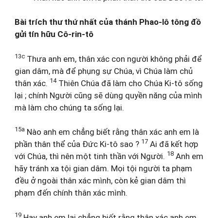
Bài trích thư thứ nhất của thánh Phao-lô tông đồ
gửi tín hữu Cô-rin-tô
13c
Thưa anh em, thân xác con người không phải để
gian dâm, mà để phụng sự Chúa, vì Chúa làm chủ
14
thân xác.
Thiên Chúa đã làm cho Chúa Ki-tô sống
lại ; chính Người cũng sẽ dùng quyền năng của mình
mà làm cho chúng ta sống lại.
15a
Nào anh em chẳng biết rằng thân xác anh em là
17
phần thân thể của Đức Ki-tô sao ?
Ai đã kết hợp
18
với Chúa, thì nên một tinh thần với Người.
Anh em
hãy tránh xa tội gian dâm. Mọi tội người ta phạm
đều ở ngoài thân xác mình, còn kẻ gian dâm thì
phạm đến chính thân xác mình.
19
Hay anh em lại chẳng biết rằng thân xác anh em