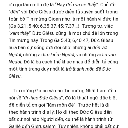
ơn gọi làm môn đệ là “
Hãy đến và sẽ thấy
”. Chủ đề
“
đến
” với Đức Giêsu được diễn tả xuyên suốt trong
toàn bộ Tin mừng Gioan như là một hành vi đức tin
(
Ga
3,21; 5,40; 6,35.37.45; 7,37…). Tương tự, việc
“
xem thấy
” Đức Giêsu cũng là một chủ đề lớn trong
Tin mừng này. Trong
Ga
5,40; 6,40.47, Đức Giêsu
hứa ban sự sống đời đời cho: những ai
đến với
Người
, những ai
tìm kiếm Người,
và những ai
tin vào
Người
. Đó là ba cách thế khác nhau để diễn tả cùng
một tình trạng duy nhất là
trở thành môn đệ Đức
Giêsu
.
Tin mừng Gioan và các Tin mừng Nhất Lãm đều
nói về “
đi theo Đức Giêsu
”, đó là thuật ngữ đặc biệt
để diễn tả ơn gọi “làm môn đệ”. Trước hết là đi
theo hành trình địa lý: Họ đi theo Đức Giêsu đến
bất cứ nơi nào Người đến, cụ thể là hành trình từ
Galilê đến Giêrusalem. Tuy nhiên, không phải bất cứ