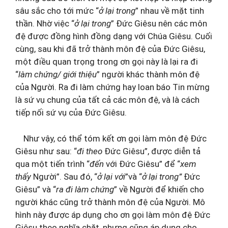
sâu sắc cho tới mức “
ở lại trong
” nhau về mặt tinh
thần. Nhờ việc “
ở lại trong
” Đức Giêsu nên các môn
đệ được đồng hình đồng dạng với Chúa Giêsu. Cuối
cùng, sau khi đã trở thành môn đệ của Đức Giêsu,
một điều quan trọng trong ơn gọi này là lại ra đi
“
làm chứng/ giới thiệu
” người khác thành môn đệ
của Người. Ra đi làm chứng hay loan báo Tin mừng
là sứ vụ chung của tất cả các môn đệ, và là cách
tiếp nối sứ vụ của Đức Giêsu.
Như vậy, có thể tóm kết ơn gọi làm môn đệ Đức
Giêsu như sau: “
đi theo
Đức Giêsu”, được diễn tả
qua một tiến trình “
đến
với Đức Giêsu” để “
xem
thấy
Người”. Sau đó, “
ở lại với
”và “
ở lại trong”
Đức
Giêsu” và “
ra đi làm chứng
” về Người để khiến cho
người khác cũng trở thành môn đệ của Người. Mô
hình này được áp dụng cho ơn gọi làm môn đệ Đức
Giêsu theo nghĩa chặt, nhưng cũng áp dụng cho