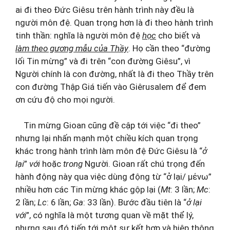
ai đi theo Đức Giêsu trên hành trình này đều là
người môn đệ. Quan trọng hơn là đi theo hành trình
tinh thần: nghĩa là người môn đệ
học
cho biết và
làm theo gương mẫu của Thầy
. Họ cần theo “đường
lối Tin mừng” và đi trên “con đường Giêsu”, vì
Người chính là con đường, nhất là đi theo Thầy trên
con đường Thập Giá tiến vào Giêrusalem để đem
ơn cứu độ cho mọi người.
Tin mừng Gioan cũng đề cập tới việc “đi theo”
nhưng lại nhấn mạnh một chiều kích quan trọng
khác trong hành trình làm môn đệ Đức Giêsu là “
ở
lại
”
với
hoặc
trong
Người. Gioan rất chú trọng đến
hành động này qua việc dùng động từ “ở lại/ μένω”
nhiều hơn các Tin mừng khác gộp lại (
Mt
: 3 lần;
Mc
:
2 lần;
Lc
: 6 lần;
Ga
: 33 lần). Bước đầu tiên là “
ở lại
với
”, có nghĩa là một tương quan về mặt thể lý,
nhưng sau đó tiến tới một sự kết hợp và hiệp thông