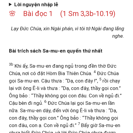
Lời nguyện nhập lễ
🌸 Bài đọc 1 (1 Sm 3,3b-10.19)
Lạy Đức Chúa, xin Ngài phán, vì tôi tớ Ngài đang lắng
nghe.
Bài trích sách Sa-mu-en quyển thứ nhất
3b
Khi ấy, Sa-mu-en đang ngủ trong đền thờ Đức
4
Chúa, nơi có đặt Hòm Bia Thiên Chúa.
Đức Chúa
5
gọi Sa-mu-en. Cậu thưa : “Dạ, con đây !”,
rồi chạy
lại với ông Ê-li và thưa : “Dạ, con đây, thầy gọi con.”
Ông bảo : “Thầy không gọi con đâu. Con về ngủ đi.”
6
Cậu bèn đi ngủ.
Đức Chúa lại gọi Sa-mu-en lần
nữa. Sa-mu-en dậy, đến với ông Ê-li và thưa : “Dạ,
con đây, thầy gọi con.” Ông bảo : “Thầy không gọi
7
con đâu, con ạ. Con về ngủ đi.”
Bấy giờ Sa-mu-en
chưa biết Đức Chúa, và lời Đức Chúa chưa được