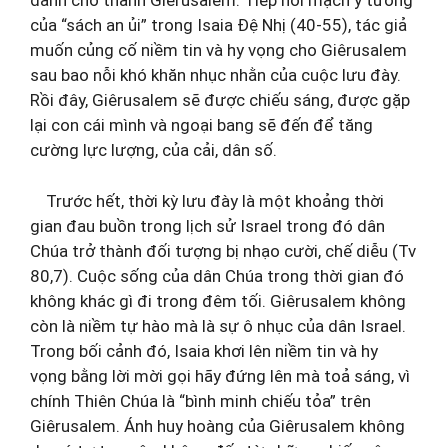
dành cho thành Giêrusalem. Tiếp nối mạch ý tưởng
của “sách an ủi” trong Isaia Đệ Nhị (40-55), tác giả
muốn củng cố niềm tin và hy vọng cho Giêrusalem
sau bao nỗi khó khăn nhục nhằn của cuộc lưu đày.
Rồi đây, Giêrusalem sẽ được chiếu sáng, được gặp
lại con cái mình và ngoại bang sẽ đến để tăng
cường lực lượng, của cải, dân số.
Trước hết, thời kỳ lưu đày là một khoảng thời
gian đau buồn trong lịch sử Israel trong đó dân
Chúa trở thành đối tượng bị nhạo cười, chế diễu (Tv
80,7). Cuộc sống của dân Chúa trong thời gian đó
không khác gì đi trong đêm tối. Giêrusalem không
còn là niềm tự hào mà là sự ô nhục của dân Israel.
Trong bối cảnh đó, Isaia khơi lên niềm tin và hy
vọng bằng lời mời gọi hãy đứng lên mà toả sáng, vì
chính Thiên Chúa là “bình minh chiếu tỏa” trên
Giêrusalem. Ánh huy hoàng của Giêrusalem không