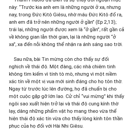
này: “Trước kia anh em là những người ở xa, nhưng
nay, trong Đức Kitô Giêsu, nhờ máu Đức Kitô đổ ra,
anh em đã trở nên những người ở gần” (Ep 2,13);
trái lại, những người được xem là “ở gần”, rất gần cả
về không gian lẫn thời gian, lại là những người “ở
xa”, xa đến nỗi không thể nhận ra ánh sáng sao trời.
Sau nữa, bài Tin mừng còn cho thấy sự đối
nghịch về thái độ. Một đàng, các nhà chiêm tinh
không tìm kiếm vì tính tò mò, nhưng vì một niềm
xác tín về một vị vua mới sinh đáng cho họ tôn thờ.
Ngay từ trước lúc lên đường, họ đã chuẩn bị cho
một cuộc gặp gỡ lớn lao. Cử chỉ “vui mừng” khi thấy
ngôi sao xuất hiện trở lại và thái độ cung kính thờ
lạy, dâng những phẩm vật họ mang theo vừa thể
hiện thái độ xác tín vừa cho thấy lòng kính tôn thần
phục của họ đối với Hài Nhi Giêsu.