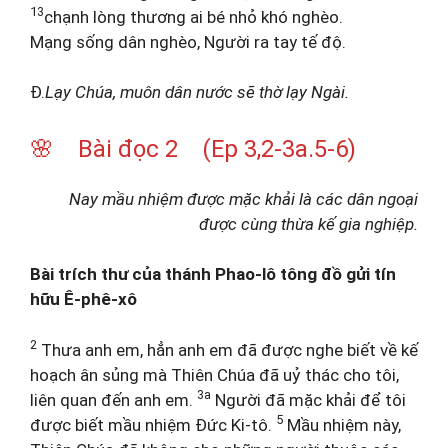
13
chạnh lòng thương ai bé nhỏ khó nghèo.
Mạng sống dân nghèo, Người ra tay tế độ.
Đ.
Lạy Chúa, muôn dân nước sẽ thờ lạy Ngài.
🌸 Bài đọc 2 (Ep 3,2-3a.5-6)
Nay mầu nhiệm được mặc khải là các dân ngoại
được cùng thừa kế gia nghiệp.
Bài trích thư của thánh Phao-lô tông đồ gửi tín
hữu Ê-phê-xô
2
Thưa anh em, hẳn anh em đã được nghe biết về kế
hoạch ân sủng mà Thiên Chúa đã uỷ thác cho tôi,
3a
liên quan đến anh em.
Người đã mặc khải để tôi
5
được biết mầu nhiệm Đức Ki-tô.
Mầu nhiệm này,