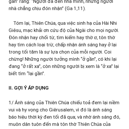
gần” rằng: “Người đã đến nhà mình, nhưng người
nhà chẳng chịu đón nhận” (Ga 1,11).
Tóm lại, Thiên Chúa, qua việc sinh hạ của Hài Nhi
Giêsu, mạc khải ơn cứu độ của Ngài cho mọi người.
Đón nhận hay chối từ, tìm kiếm hay thờ ơ, tôn thờ
hay tìm cách loại trừ, chấp nhận ánh sáng hay ở lại
trong tối tăm là sự lựa chọn của mỗi người. Coi
chừng! Những người tưởng mình “ở gần”, có khi lại
đang “ở rất xa”, còn những người bị xem là “ở xa” lại
biết tìm “lại gần”.
II. GỢI Ý
ÁP DỤNG
1/ Ánh sáng của Thiên Chúa chiếu toả đem lại niềm
vui và hy vọng cho Giêrusalem, vì đó là ánh sáng
báo hiệu thời kỳ đen tối đã qua; và nhờ ánh sáng đó,
muôn dân tuôn đến mà tôn thờ Thiên Chúa của