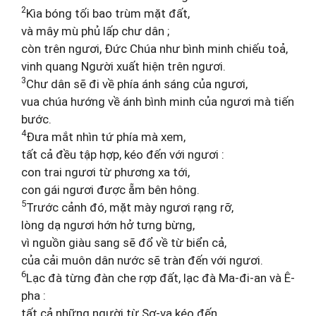
2
Kìa bóng tối bao trùm mặt đất,
và mây mù phủ lấp chư dân ;
còn trên ngươi, Đức Chúa như bình minh chiếu toả,
vinh quang Người xuất hiện trên ngươi.
3
Chư dân sẽ đi về phía ánh sáng của ngươi,
vua chúa hướng về ánh bình minh của ngươi mà tiến
bước.
4
Đưa mắt nhìn tứ phía mà xem,
tất cả đều tập hợp, kéo đến với ngươi :
con trai ngươi từ phương xa tới,
con gái ngươi được ẵm bên hông.
5
Trước cảnh đó, mặt mày ngươi rạng rỡ,
lòng dạ ngươi hớn hở tưng bừng,
vì nguồn giàu sang sẽ đổ về từ biển cả,
của cải muôn dân nước sẽ tràn đến với ngươi.
6
Lạc đà từng đàn che rợp đất, lạc đà Ma-đi-an và Ê-
pha :
tất cả những người từ Sơ-va kéo đến,