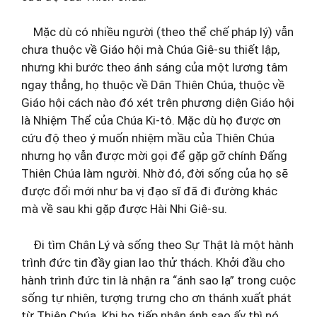
Mặc dù có nhiều người (theo thể chế pháp lý) vẫn
chưa thuộc về Giáo hội mà Chúa Giê-su thiết lập,
nhưng khi bước theo ánh sáng của một lương tâm
ngay thẳng, họ thuộc về Dân Thiên Chúa, thuộc về
Giáo hội cách nào đó xét trên phương diện Giáo hội
là Nhiệm Thể của Chúa Ki-tô. Mặc dù họ được ơn
cứu độ theo ý muốn nhiệm mầu của Thiên Chúa
nhưng họ vẫn được mời gọi để gặp gỡ chính Đấng
Thiên Chúa làm người. Nhờ đó, đời sống của họ sẽ
được đổi mới như ba vị đạo sĩ đã đi đường khác
mà về sau khi gặp được Hài Nhi Giê-su.
Đi tìm Chân Lý và sống theo Sự Thật là một hành
trình đức tin đầy gian lao thử thách. Khởi đầu cho
hành trình đức tin là nhận ra “ánh sao lạ” trong cuộc
sống tự nhiên, tượng trưng cho ơn thánh xuất phát
từ Thiên Chúa. Khi họ tiếp nhận ánh sao ấy thì nó