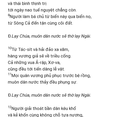
và thái bình thịnh trị
tới ngày nao tuế nguyệt chẳng còn.
8
Người làm bá chủ từ biển này qua biển nọ,
từ Sông Cả đến tận cùng cõi đất.
Đ.
Lạy Chúa, muôn dân nước sẽ thờ lạy Ngài.
10
Từ Tác-sít và hải đảo xa xăm,
hàng vương giả sẽ về triều cống.
Cả những vua Ả-rập, Xơ-va,
cũng đều tới tiến dâng lễ vật.
11
Mọi quân vương phủ phục trước bệ rồng,
muôn dân nước thảy đều phụng sự.
Đ.
Lạy Chúa, muôn dân nước sẽ thờ lạy Ngài.
12
Người giải thoát bần dân kêu khổ
và kẻ khốn cùng không chỗ tựa nương,