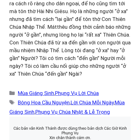
ra cách rõ ràng cho dân ngoại, để họ cũng tìm tới
mà tôn thờ Hài Nhi Giêsu. Họ là những người “ở xa”
nhưng đã tìm cách “lại gần” để tôn thờ Con Thiên
Chúa Nhập Thể. Mátthêu đồng thời cảnh báo những
người “ở gần”, nhưng lòng họ lại “rất xa” Thiên Chúa.
Con Thiên Chúa đã từ xa đến gần với con người qua
mầu nhiệm Nhập Thể. Lòng tôi đang “ở xa” hay “ở
gần” Người? Tôi có tìm cách “đến gần” Người mỗi
ngày? Tôi có làm cầu nối giúp cho những người “ở
xa” Thiên Chúa “đến gần” Ngài?
Danh
Mùa Giáng Sinh
,
Phụng Vụ Lời Chúa
mục
Thẻ
Bông Hoa Cầu Nguyện
,
Lời Chúa Mỗi Ngày
,
Mùa
Giáng Sinh
,
Phụng Vụ Chúa Nhật & Lễ Trọng
Các bản văn Kinh Thánh được dùng theo bản dịch Các Giờ Kinh
Phụng Vụ
Xin chân thành cám ơn.