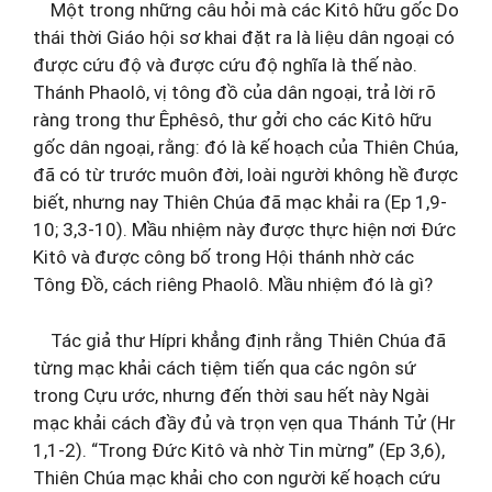
Một trong những câu hỏi mà các Kitô hữu gốc Do
thái thời Giáo hội sơ khai đặt ra là liệu dân ngoại có
được cứu độ và được cứu độ nghĩa là thế nào.
Thánh Phaolô, vị tông đồ của dân ngoại, trả lời rõ
ràng trong thư Êphêsô, thư gởi cho các Kitô hữu
gốc dân ngoại, rằng: đó là kế hoạch của Thiên Chúa,
đã có từ trước muôn đời, loài người không hề được
biết, nhưng nay Thiên Chúa đã mạc khải ra (Ep 1,9-
10; 3,3-10). Mầu nhiệm này được thực hiện nơi Đức
Kitô và được công bố trong Hội thánh nhờ các
Tông Đồ, cách riêng Phaolô. Mầu nhiệm đó là gì?
Tác giả thư Hípri khẳng định rằng Thiên Chúa đã
từng mạc khải cách tiệm tiến qua các ngôn sứ
trong Cựu ước, nhưng đến thời sau hết này Ngài
mạc khải cách đầy đủ và trọn vẹn qua Thánh Tử (Hr
1,1-2). “Trong Đức Kitô và nhờ Tin mừng” (Ep 3,6),
Thiên Chúa mạc khải cho con người kế hoạch cứu