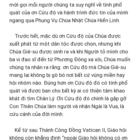
mời gọi mỗi người chúng ta suy nghĩ về tính phổ
quát của ơn Cứu độ và hành trình đức tin của mình
ngang qua Phụng Vụ Chúa Nhật Chúa Hiển Linh.
Trước hết, mặc dù ơn Cứu độ của Chúa được
xuất phát từ một dân tộc được chọn, nhưng khi
Chúa Giê-su được sinh ra và khi Người tỏ mình cho
ba vị đạo sĩ đến từ Phương Đông xa xôi, Chúa muốn
chúng ta nhận ra rằng: ơn Cứu độ mà Chúa Giê-su
mang lại không bị gò bó nơi bất cứ vùng miền hay
hội nhóm nào. Đúng hơn ơn Cứu độ đó có tính phổ
quát và được ban cho bất kỳ ai có thiện tâm khao
khát đi tìm Chân Lý. Ơn Cứu độ đó chính là gặp gỡ
Con Thiên Chúa làm người và nhận Ngài là Vua, là
cứu cánh của đời mình.
Kể từ sau Thánh Công Đồng Vatican II, Giáo hội
không còn khẳng định “ngoài Giáo hội không có ơn