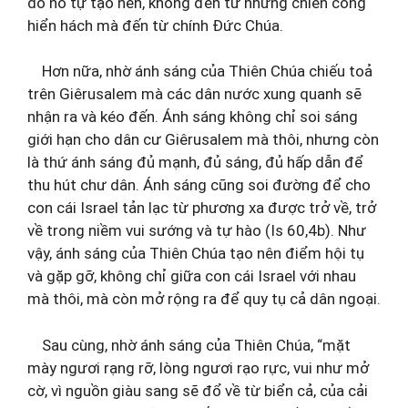
do nó tự tạo nên, không đến từ những chiến công
hiển hách mà đến từ chính Đức Chúa.
Hơn nữa, nhờ ánh sáng của Thiên Chúa chiếu toả
trên Giêrusalem mà các dân nước xung quanh sẽ
nhận ra và kéo đến. Ánh sáng không chỉ soi sáng
giới hạn cho dân cư Giêrusalem mà thôi, nhưng còn
là thứ ánh sáng đủ mạnh, đủ sáng, đủ hấp dẫn để
thu hút chư dân. Ánh sáng cũng soi đường để cho
con cái Israel tản lạc từ phương xa được trở về, trở
về trong niềm vui sướng và tự hào (Is 60,4b). Như
vậy, ánh sáng của Thiên Chúa tạo nên điểm hội tụ
và gặp gỡ, không chỉ giữa con cái Israel với nhau
mà thôi, mà còn mở rộng ra để quy tụ cả dân ngoại.
Sau cùng, nhờ ánh sáng của Thiên Chúa, “mặt
mày ngươi rạng rỡ, lòng ngươi rạo rực, vui như mở
cờ, vì nguồn giàu sang sẽ đổ về từ biển cả, của cải