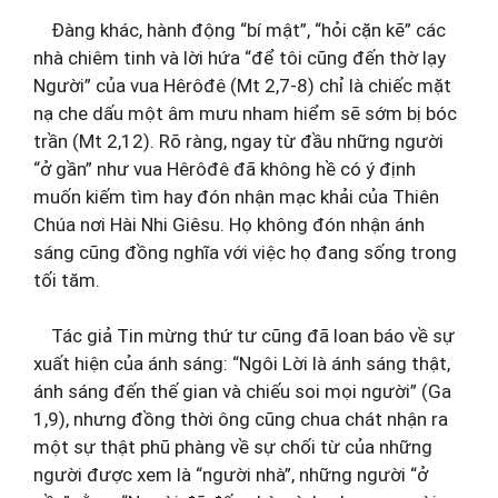
Đàng khác, hành động “bí mật”, “hỏi cặn kẽ” các
nhà chiêm tinh và lời hứa “để tôi cũng đến thờ lạy
Người” của vua Hêrôđê (Mt 2,7-8) chỉ là chiếc mặt
nạ che dấu một âm mưu nham hiểm sẽ sớm bị bóc
trần (Mt 2,12). Rõ ràng, ngay từ đầu những người
“ở gần” như vua Hêrôđê đã không hề có ý định
muốn kiếm tìm hay đón nhận mạc khải của Thiên
Chúa nơi Hài Nhi Giêsu. Họ không đón nhận ánh
sáng cũng đồng nghĩa với việc họ đang sống trong
tối tăm.
Tác giả Tin mừng thứ tư cũng đã loan báo về sự
xuất hiện của ánh sáng: “Ngôi Lời là ánh sáng thật,
ánh sáng đến thế gian và chiếu soi mọi người” (Ga
1,9), nhưng đồng thời ông cũng chua chát nhận ra
một sự thật phũ phàng về sự chối từ của những
người được xem là “người nhà”, những người “ở