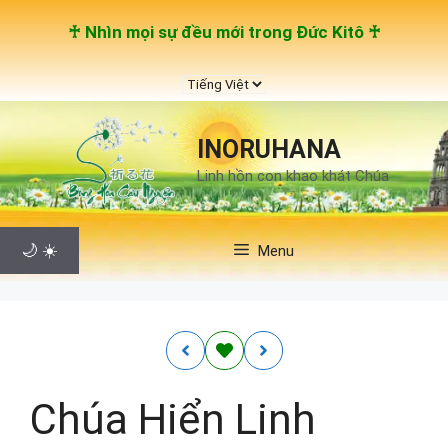
Chuyển
♰ Nhìn mọi sự đều mới trong Đức Kitô ♰
đến
nội
Chọn
dung
một
ngôn
INORUHANA
ngữ
Linh hồn con khao khát Chúa
🌙
☀️
Menu
Chúa Hiển Linh