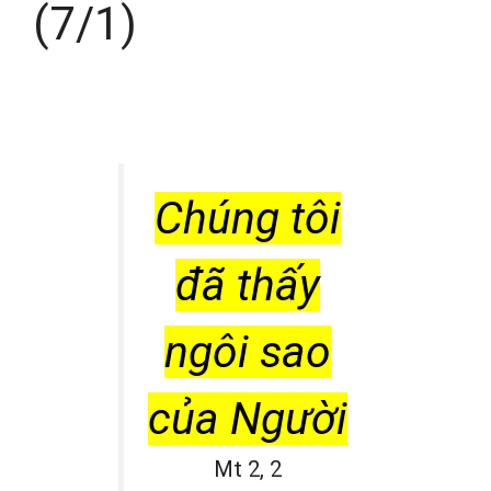
(7/1)
Chúng tôi
đã thấy
ngôi sao
của Người
Mt 2, 2