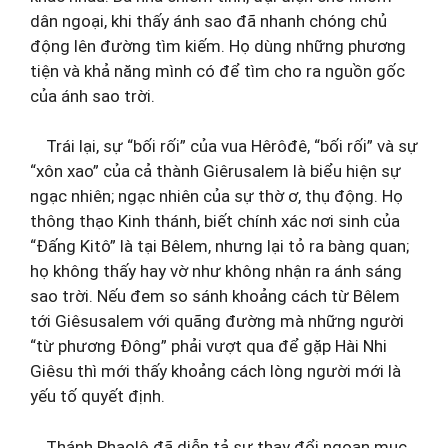
dân ngoại, khi thấy ánh sao đã nhanh chóng chủ
động lên đường tìm kiếm. Họ dùng những phương
tiện và khả năng mình có để tìm cho ra nguồn gốc
của ánh sao trời.
Trái lại, sự “bối rối” của vua Hêrôđê, “bối rối” và sự
“xôn xao” của cả thành Giêrusalem là biểu hiện sự
ngạc nhiên; ngạc nhiên của sự thờ ơ, thụ động. Họ
thông thạo Kinh thánh, biết chính xác nơi sinh của
“Đấng Kitô” là tại Bêlem, nhưng lại tỏ ra bàng quan;
họ không thấy hay vờ như không nhận ra ánh sáng
sao trời. Nếu đem so sánh khoảng cách từ Bêlem
tới Giêsusalem với quãng đường mà những người
“từ phương Đông” phải vượt qua để gặp Hài Nhi
Giêsu thì mới thấy khoảng cách lòng người mới là
yếu tố quyết định.
Thánh Phaolô đã diễn tả sự thay đổi ngoạn mục