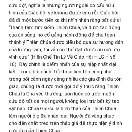
cứu độ”, nghĩa là những người ngoài cơ cấu hữu
hình của Giáo hội sẽ không được cứu rỗi. Giáo hội
đã đi một bước tiến xa khi nhìn nhận rằng bất cứ ai
“thành tâm tìm kiếm Thiên Chúa, và dưới tác động
của ân sủng, họ cố gắng hành động để chu toàn
thánh ý Thiên Chúa được biểu bộ qua sự hướng dẫn
của lương tâm, thì vẫn có thể đạt được ơn cứu độ
vĩnh cửu” (Hiến Chế Tín Lý Về Giáo Hội – LG – số
16). Đây chính là điểm nhấn của sự hiệp nhất đại
kết. Trong bối cảnh đối thoại liên tôn cũng như
trong bối cảnh ngày càng nhiều các gia đình đa tôn
giáo, chúng ta được mời gọi để ý thức rằng Thiên
Chúa là Cha yêu thương, luôn luôn có ước muốn
cứu độ tất cả mọi người, không loại trừ bất kỳ tạo
vật nào. Chúa Giê-su là hiện thân của Thiên Chúa
làm người ở giữa nhân loại. Người đã vâng phục
cho đến chết treo trên thập giá để thực hiện ý định
cứu độ của Thiên Chúa.