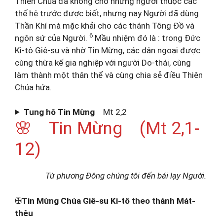
Thiên Chúa đã không cho những người thuộc các
thế hệ trước được biết, nhưng nay Người đã dùng
Thần Khí mà mặc khải cho các thánh Tông Đồ và
6
ngôn sứ của Người.
Mầu nhiệm đó là : trong Đức
Ki-tô Giê-su và nhờ Tin Mừng, các dân ngoại được
cùng thừa kế gia nghiệp với người Do-thái, cùng
làm thành một thân thể và cùng chia sẻ điều Thiên
Chúa hứa.
Tung hô Tin Mừng
Mt 2,2
🌸 Tin Mừng (Mt 2,1-
12)
Từ phương Đông chúng tôi đến bái lạy Người.
✠
Tin Mừng Chúa Giê-su Ki-tô theo thánh Mát-
thêu