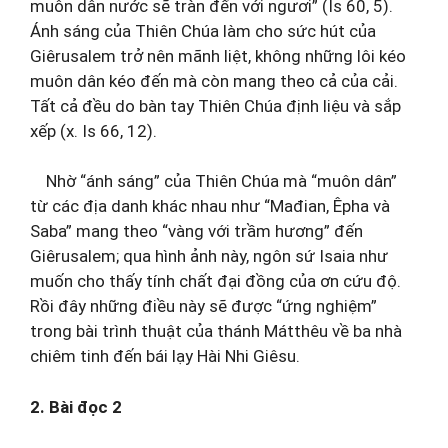
muôn dân nước sẽ tràn đến với ngươi” (Is 60, 5).
Ánh sáng của Thiên Chúa làm cho sức hút của
Giêrusalem trở nên mãnh liệt, không những lôi kéo
muôn dân kéo đến mà còn mang theo cả của cải.
Tất cả đều do bàn tay Thiên Chúa định liệu và sắp
xếp (x. Is 66, 12).
Nhờ “ánh sáng” của Thiên Chúa mà “muôn dân”
từ các địa danh khác nhau như “Mađian, Êpha và
Saba” mang theo “vàng với trầm hương” đến
Giêrusalem; qua hình ảnh này, ngôn sứ Isaia như
muốn cho thấy tính chất đại đồng của ơn cứu độ.
Rồi đây những điều này sẽ được “ứng nghiệm”
trong bài trình thuật của thánh Mátthêu về ba nhà
chiêm tinh đến bái lạy Hài Nhi Giêsu.
2. Bài đọc 2