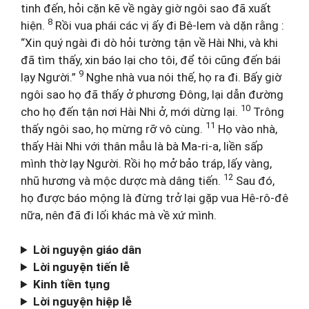
tinh đến, hỏi cặn kẽ về ngày giờ ngôi sao đã xuất
8
hiện.
Rồi vua phái các vị ấy đi Bê-lem và dặn rằng :
“Xin quý ngài đi dò hỏi tường tận về Hài Nhi, và khi
đã tìm thấy, xin báo lại cho tôi, để tôi cũng đến bái
9
lạy Người.”
Nghe nhà vua nói thế, họ ra đi. Bấy giờ
ngôi sao họ đã thấy ở phương Đông, lại dẫn đường
10
cho họ đến tận nơi Hài Nhi ở, mới dừng lại.
Trông
11
thấy ngôi sao, họ mừng rỡ vô cùng.
Họ vào nhà,
thấy Hài Nhi với thân mẫu là bà Ma-ri-a, liền sấp
mình thờ lạy Người. Rồi họ mở bảo tráp, lấy vàng,
12
nhũ hương và mộc dược mà dâng tiến.
Sau đó,
họ được báo mộng là đừng trở lại gặp vua Hê-rô-đê
nữa, nên đã đi lối khác mà về xứ mình.
Lời nguyện giáo dân
Lời nguyện tiến lễ
Kinh tiền tụng
Lời nguyện hiệp lễ