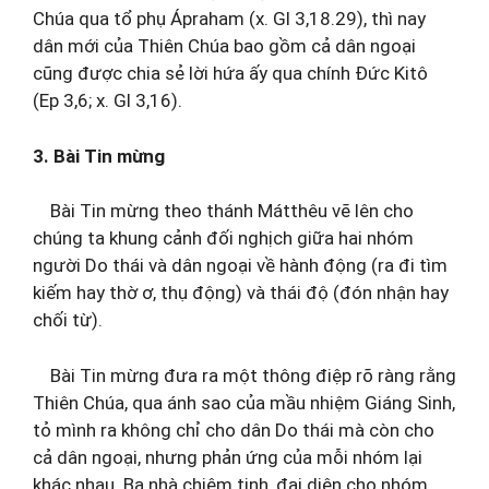
Chúa qua tổ phụ Ápraham (x. Gl 3,18.29), thì nay
dân mới của Thiên Chúa bao gồm cả dân ngoại
cũng được chia sẻ lời hứa ấy qua chính Đức Kitô
(Ep 3,6; x. Gl 3,16).
3. Bài Tin mừng
Bài Tin mừng theo thánh Mátthêu vẽ lên cho
chúng ta khung cảnh đối nghịch giữa hai nhóm
người Do thái và dân ngoại về hành động (ra đi tìm
kiếm hay thờ ơ, thụ động) và thái độ (đón nhận hay
chối từ).
Bài Tin mừng đưa ra một thông điệp rõ ràng rằng
Thiên Chúa, qua ánh sao của mầu nhiệm Giáng Sinh,
tỏ mình ra không chỉ cho dân Do thái mà còn cho
cả dân ngoại, nhưng phản ứng của mỗi nhóm lại
khác nhau. Ba nhà chiêm tinh, đại diện cho nhóm