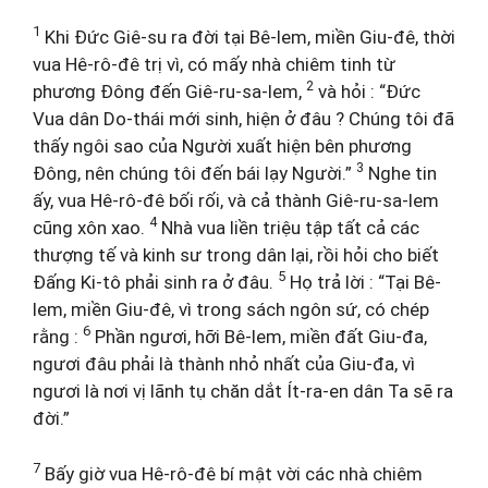
1
Khi Đức Giê-su ra đời tại Bê-lem, miền Giu-đê, thời
vua Hê-rô-đê trị vì, có mấy nhà chiêm tinh từ
2
phương Đông đến Giê-ru-sa-lem,
và hỏi : “Đức
Vua dân Do-thái mới sinh, hiện ở đâu ? Chúng tôi đã
thấy ngôi sao của Người xuất hiện bên phương
3
Đông, nên chúng tôi đến bái lạy Người.”
Nghe tin
ấy, vua Hê-rô-đê bối rối, và cả thành Giê-ru-sa-lem
4
cũng xôn xao.
Nhà vua liền triệu tập tất cả các
thượng tế và kinh sư trong dân lại, rồi hỏi cho biết
5
Đấng Ki-tô phải sinh ra ở đâu.
Họ trả lời : “Tại Bê-
lem, miền Giu-đê, vì trong sách ngôn sứ, có chép
6
rằng :
Phần ngươi, hỡi Bê-lem, miền đất Giu-đa,
ngươi đâu phải là thành nhỏ nhất của Giu-đa, vì
ngươi là nơi vị lãnh tụ chăn dắt Ít-ra-en dân Ta sẽ ra
đời.”
7
Bấy giờ vua Hê-rô-đê bí mật vời các nhà chiêm