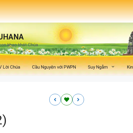
UHANA
con khao khát Chúa
V Lời Chúa
Cầu Nguyện với PWPN
Suy Ngẫm
Ki
2)