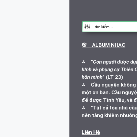
🌸 ALBUM NHẠC
⁂
”
Con người được dựn
kính và phụng sự Thiên C
hồn mình
” (LT 23)
⁂
Cầu nguyện không l
một ơn ban. Cầu nguyện
để được Tình Yêu, và đ
⁂
”Tất cả tòa nhà cầ
nền tảng khiêm nhường
Liên Hệ