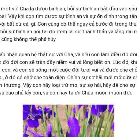
một với Cha là được bình an, bởi sự bình an bắt đầu vào sâ
oài. Vậy khi con tìm được sự bình an và sự ổn định trong tâ
với bất cứ cái gì. Con cũng có thể ngay cả bước đi trong th
bởi sự bình an nội tại đó đem lại sự thanh thản và lắng dịu
à cũng không thể phá hủy.
p nhận quan hệ thật sự với Cha, và nếu con làm điều đó đơ
c đó đời con sẽ tràn đầy niềm vui và lòng biết ơn. Lúc đó, 
g con, và con sẽ sống một cuộc đời tươi vui và được che chở
 , ở đó có chở che toàn diện. Chính sự sợ hãi mới mở cửa 
n thương. Vậy con hãy loại trừ mọi sự sợ hãi, hãy đê cho sự
và bao phủ lấy con, và con hãy tạ ơn Chúa muôn muôn đời.