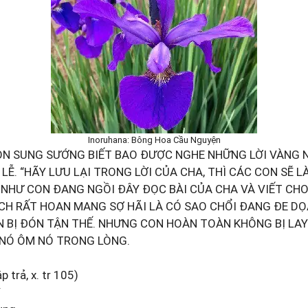
Inoruhana: Bông Hoa Cầu Nguyện
N SUNG SƯỚNG BIẾT BAO ĐƯỢC NGHE NHỮNG LỜI VÀNG 
LỄ. “HÃY LƯU LẠI TRONG LỜI CỦA CHA, THÌ CÁC CON SẼ 
ẠI, NHƯ CON ĐANG NGỒI ĐÂY ĐỌC BÀI CỦA CHA VÀ VIẾT CH
CH RẤT HOAN MANG SỢ HÃI LÀ CÓ SAO CHỔI ĐANG ĐE DỌA
 BỊ ĐÓN TẬN THẾ. NHƯNG CON HOÀN TOÀN KHÔNG BỊ LAY
 NÓ ÔM NÓ TRONG LÒNG.
p trả, x. tr 105)
Y