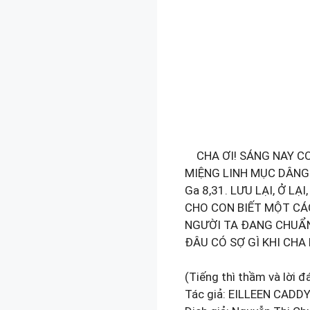
CHA ƠI! SÁNG NAY CO
MIỆNG LINH MỤC DÂNG 
Ga 8,31. LƯU LẠI, Ở L
CHO CON BIẾT MỘT CÁ
NGƯỜI TA ĐANG CHUẨN
ĐÂU CÓ SỢ GÌ KHI CHA
(Tiếng thì thầm và lời đá
Tác giả: EILLEEN CADD