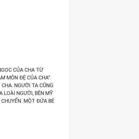
NGỌC CỦA CHA TỪ
LÀM MÔN ĐỆ CỦA CHA”.
O CHA. NGƯỜI TA CŨNG
 LOÀI NGƯỜI, BÊN MỸ
 CHUYỂN. MỘT ĐỨA BÉ