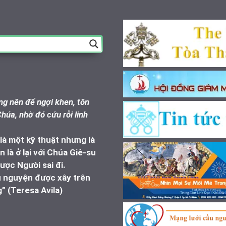
g nên để ngợi khen, tôn
húa, nhờ đó cứu rỗi linh
à một kỹ thuật nhưng là
 là ở lại với Chúa Giê-su
ược Người sai đi.
u nguyện được xây trên
” (Teresa Avila)