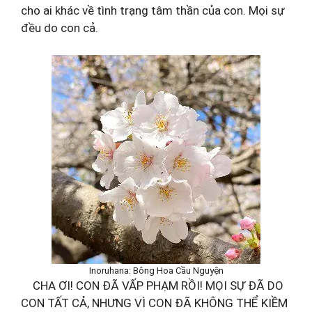
cho ai khác về tình trạng tâm thần của con. Mọi sự
đều do con cả.
Inoruhana: Bông Hoa Cầu Nguyện
CHA ƠI! CON ĐÃ VẤP PHẠM RỒI! MỌI SỰ ĐÃ DO
CON TẤT CẢ, NHƯNG VÌ CON ĐÃ KHÔNG THỂ KIỀM