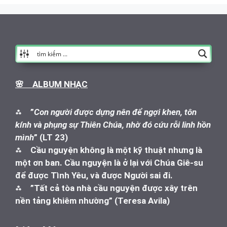
🌸 ALBUM NHẠC
⁂
”
Con người được dựng nên để ngợi khen, tôn
kính và phụng sự Thiên Chúa, nhờ đó cứu rỗi linh hồn
mình
” (LT 23)
⁂
Cầu nguyện không là một kỹ thuật nhưng là
một ơn ban. Cầu nguyện là ở lại với Chúa Giê-su
để được Tình Yêu, và được Người sai đi.
⁂
”Tất cả tòa nhà cầu nguyện được xây trên
nền tảng khiêm nhường” (Teresa Avila)