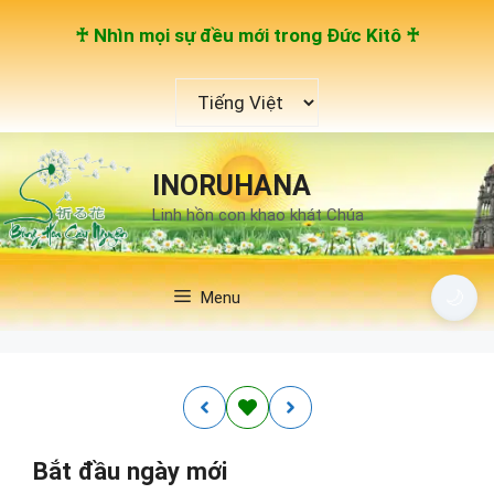
Chuyển
♰ Nhìn mọi sự đều mới trong Đức Kitô ♰
đến
nội
Chọn
dung
một
ngôn
ngữ
INORUHANA
Linh hồn con khao khát Chúa
🌙
Menu
Bắt đầu ngày mới